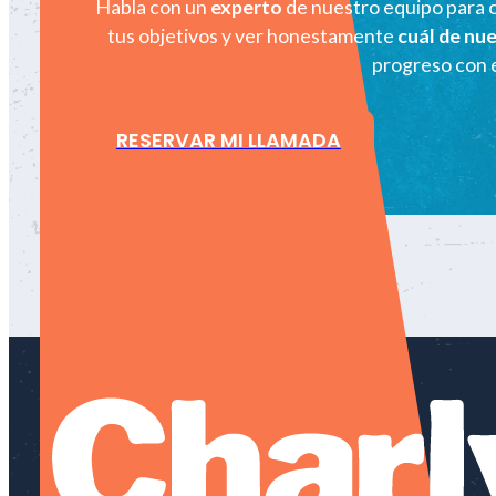
Habla con un
experto
de nuestro equipo para 
tus objetivos y ver honestamente
cuál de nu
progreso con e
RESERVAR MI LLAMADA
LET 'S GO!