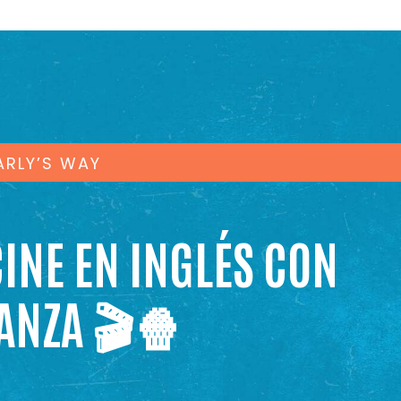
ARLY’S WAY
CINE EN INGLÉS CON
ANZA 🎬🍿