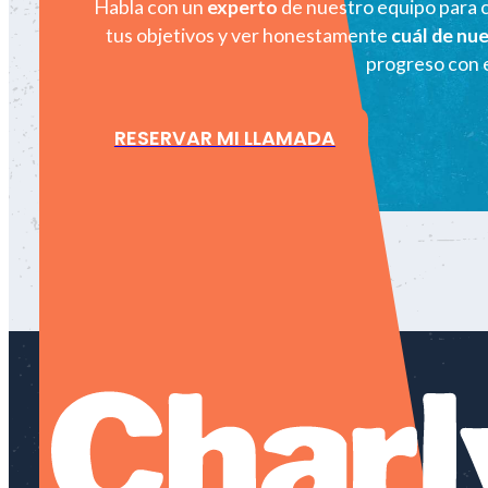
Habla con un
experto
de nuestro equipo para 
tus objetivos y ver honestamente
cuál de nu
progreso con e
RESERVAR MI LLAMADA
LET 'S GO!