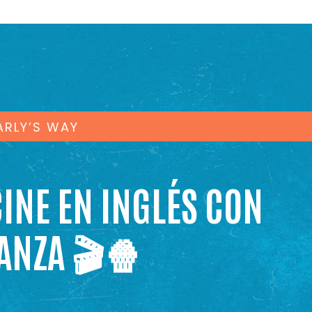
ARLY’S WAY
CINE EN INGLÉS CON
ANZA 🎬🍿