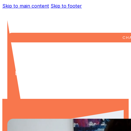
Skip to main content
Skip to footer
CHA
DISFRUTA DEL CINE EN
Las expresiones que necesitas para entender tus
mucho más).