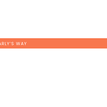
ARLY’S WAY
CINE EN INGLÉS CON
ANZA 🎬🍿