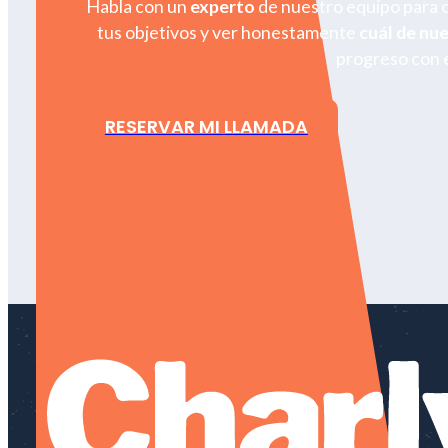
Habla con un
experto
de nuestro equipo para 
tus objetivos y ver honestamente
cuál de nu
progreso con e
RESERVAR MI LLAMADA
LET 'S GO!