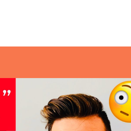
tender tus pelis
).