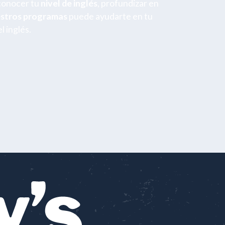
conocer tu
nivel de inglés
, profundizar en
estros programas
puede ayudarte en tu
l inglés.