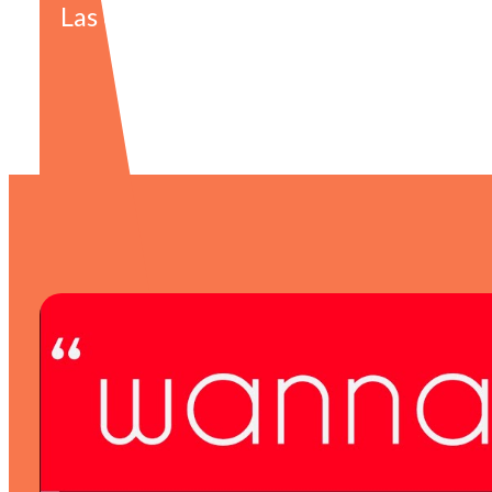
Las expresiones que necesitas para en
favoritas (y mucho más